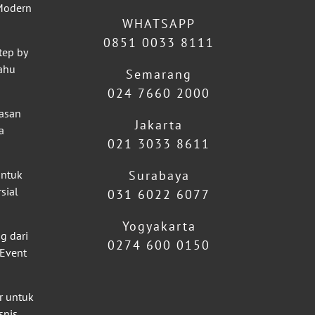
 Modern
WHATSAPP
0851 0033 8111
tep by
ahu
Semarang
024 7660 2000
lasan
Jakarta
a
021 3033 8611
untuk
Surabaya
sial
031 6022 6077
Yogyakarta
g dari
0274 600 0150
 Event
r untuk
snis