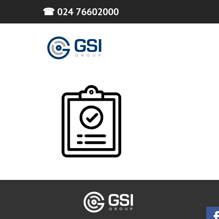
Skip
☎ 024 76602000
to
content