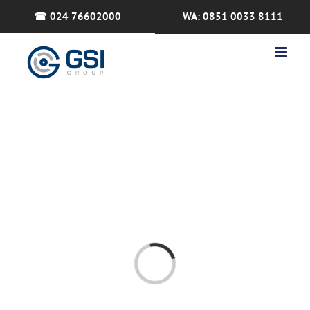
Skip
☎ 024 76602000
WA: 0851 0033 8111
to
content
Loading...