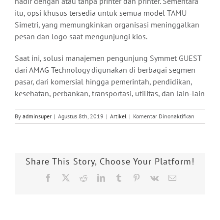
hadir dengan atau tanpa printer dan printer. Sementara
itu, opsi khusus tersedia untuk semua model TAMU
Simetri, yang memungkinkan organisasi meninggalkan
pesan dan logo saat mengunjungi kios.
Saat ini, solusi manajemen pengunjung Symmet GUEST
dari AMAG Technology digunakan di berbagai segmen
pasar, dari komersial hingga pemerintah, pendidikan,
kesehatan, perbankan, transportasi, utilitas, dan lain-lain
pada
By
adminsuper
|
Agustus 8th, 2019
|
Artikel
|
Komentar Dinonaktifkan
AMAG
Memperlu
Penawara
Manajem
Share This Story, Choose Your Platform!
Pengunju
dengan
Facebook
X
Reddit
LinkedIn
Tumblr
Pinterest
Vk
Email
Kios
Symmetry
GUEST