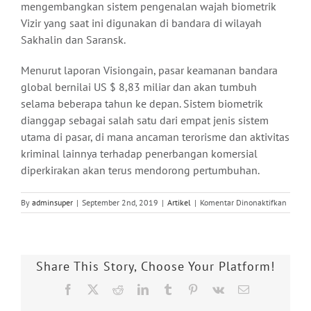
mengembangkan sistem pengenalan wajah biometrik
Vizir yang saat ini digunakan di bandara di wilayah
Sakhalin dan Saransk.
Menurut laporan Visiongain, pasar keamanan bandara
global bernilai US $ 8,83 miliar dan akan tumbuh
selama beberapa tahun ke depan. Sistem biometrik
dianggap sebagai salah satu dari empat jenis sistem
utama di pasar, di mana ancaman terorisme dan aktivitas
kriminal lainnya terhadap penerbangan komersial
diperkirakan akan terus mendorong pertumbuhan.
pada
By
adminsuper
|
September 2nd, 2019
|
Artikel
|
Komentar Dinonaktifkan
Bandar
Rusia
Bersia
untuk
Share This Story, Choose Your Platform!
Mempr
Teknol
Facebook
X
Reddit
LinkedIn
Tumblr
Pinterest
Vk
Email
Penge
Wajah