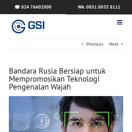
Skip
☎ 024 76602000
WA: 0851 0033 8111
to
content
Previous
Next
Bandara Rusia Bersiap untuk
Mempromosikan Teknologi
Pengenalan Wajah