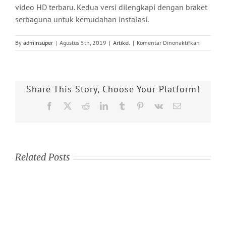
video HD terbaru. Kedua versi dilengkapi dengan braket
serbaguna untuk kemudahan instalasi.
pada
By
adminsuper
|
Agustus 5th, 2019
|
Artikel
|
Komentar Dinonaktifkan
DITEK
Meluncur
DTK-
HDMI
Share This Story, Choose Your Platform!
Surge
Protection
Facebook
X
Reddit
LinkedIn
Tumblr
Pinterest
Vk
Email
untuk
Instalasi
Audiovisua
Related Posts