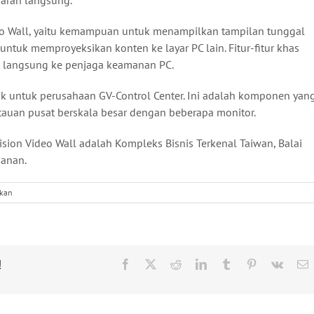
aran langsung.
deo Wall, yaitu kemampuan untuk menampilkan tampilan tunggal
tuk memproyeksikan konten ke layar PC lain. Fitur-fitur khas
 langsung ke penjaga keamanan PC.
ak untuk perusahaan GV-Control Center. Ini adalah komponen yan
auan pusat berskala besar dengan beberapa monitor.
ion Video Wall adalah Kompleks Bisnis Terkenal Taiwan, Balai
manan.
pada
fkan
GeoVision
Video
Wall
Memberikan
Solusi
!
Facebook
X
Reddit
LinkedIn
Tumblr
Pinterest
Vk
E
untuk
Pusat
Pemantauan
Berskala