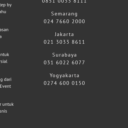
0851 0033 8111
tep by
ahu
Semarang
024 7660 2000
lasan
Jakarta
a
021 3033 8611
untuk
Surabaya
sial
031 6022 6077
Yogyakarta
g dari
0274 600 0150
 Event
r untuk
snis