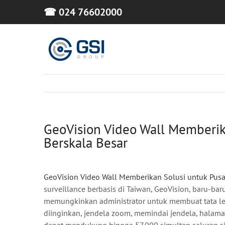
Skip
☎ 024 76602000
to
content
GeoVision Video Wall Memberik
Berskala Besar
GeoVision Video Wall Memberikan Solusi untuk Pus
surveillance berbasis di Taiwan, GeoVision, baru-b
memungkinkan administrator untuk membuat tata l
diinginkan, jendela zoom, memindai jendela, halama