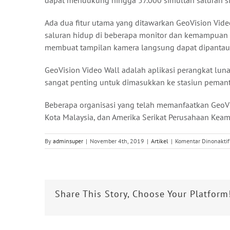
dapat mendukung hingga 57.000 simultan saluran si
Ada dua fitur utama yang ditawarkan GeoVision Vi
saluran hidup di beberapa monitor dan kemampuan un
membuat tampilan kamera langsung dapat dipantau
GeoVision Video Wall adalah aplikasi perangkat lun
sangat penting untuk dimasukkan ke stasiun pemant
Beberapa organisasi yang telah memanfaatkan GeoVis
Kota Malaysia, dan Amerika Serikat Perusahaan Kea
By
adminsuper
|
November 4th, 2019
|
Artikel
|
Komentar Dinonakti
Share This Story, Choose Your Platform