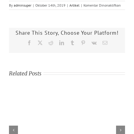
pada
By
adminsuper
|
Oktober 14th, 2019
|
Artikel
|
Komentar Dinonaktifkan
HENSOL
Melengk
Sistem
Pengaw
Share This Story, Choose Your Platform!
Kepolisi
Thailan
Facebook
X
Reddit
LinkedIn
Tumblr
Pinterest
Vk
Email
dengan
Radar
SMS
Related Posts