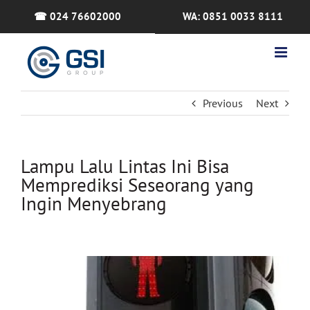
Skip
☎ 024 76602000
WA: 0851 0033 8111
to
content
Previous
Next
Lampu Lalu Lintas Ini Bisa
Memprediksi Seseorang yang
Ingin Menyebrang