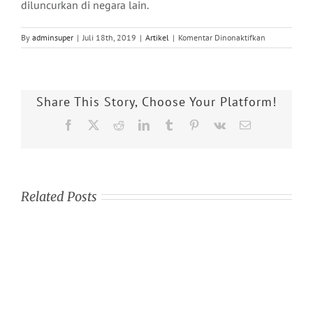
diluncurkan di negara lain.
pada
By
adminsuper
|
Juli 18th, 2019
|
Artikel
|
Komentar Dinonaktifkan
Lampu
Lalu
Lintas
Ini
Share This Story, Choose Your Platform!
Bisa
Memprediksi
Facebook
X
Reddit
LinkedIn
Tumblr
Pinterest
Vk
Email
Seseorang
yang
Ingin
Menyebrang
Related Posts