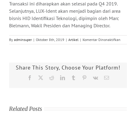
Transaksi ini diharapkan akan selesai pada Q4 2019.
Selanjutnya, LUX-Ident akan menjadi bagian dari area
bisnis HID Identifikasi Teknologi, dipimpin oleh Marc
Bielmann, Wakil Presiden dan Managing Director.
pada
By
adminsuper
|
Oktober 8th, 2019
|
Artikel
|
Komentar Dinonaktifkan
Memperku
RFID
Portofolio,
HID
Share This Story, Choose Your Platform!
Global
Akuisisi
Facebook
X
Reddit
LinkedIn
Tumblr
Pinterest
Vk
Email
LUX-
Ident
Related Posts