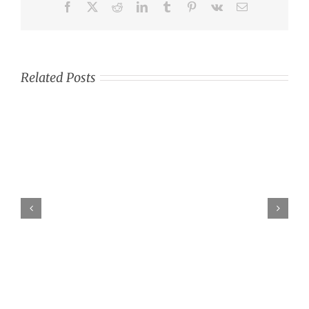
Facebook
X
Reddit
LinkedIn
Tumblr
Pinterest
Vk
Email
Bercitarasa
Kunci
Mobil
Related Posts