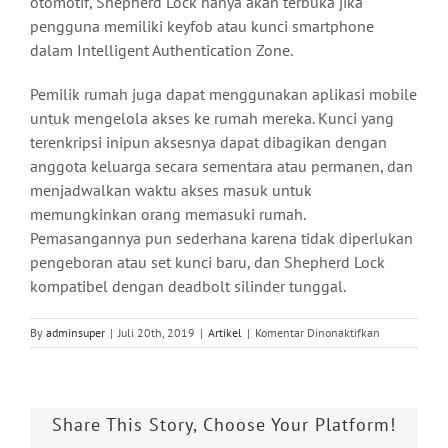
otomotif, Shepherd Lock hanya akan terbuka jika
pengguna memiliki keyfob atau kunci smartphone
dalam Intelligent Authentication Zone.
Pemilik rumah juga dapat menggunakan aplikasi mobile
untuk mengelola akses ke rumah mereka. Kunci yang
terenkripsi inipun aksesnya dapat dibagikan dengan
anggota keluarga secara sementara atau permanen, dan
menjadwalkan waktu akses masuk untuk
memungkinkan orang memasuki rumah.
Pemasangannya pun sederhana karena tidak diperlukan
pengeboran atau set kunci baru, dan Shepherd Lock
kompatibel dengan deadbolt silinder tunggal.
pada
By
adminsuper
|
Juli 20th, 2019
|
Artikel
|
Komentar Dinonaktifkan
PassiveBolt
Meluncurkan
Smart
Lock
Share This Story, Choose Your Platform!
Rumah
Jadi