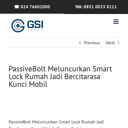
Skip
☎ 024 76602000
WA: 0851 0033 8111
to
content
Previous
Next
PassiveBolt Meluncurkan Smart
Lock Rumah Jadi Bercitarasa
Kunci Mobil
PassiveBolt Meluncurkan Smart Lock Rumah Jadi