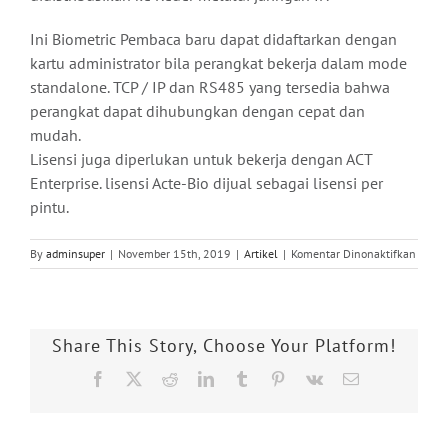
Ini Biometric Pembaca baru dapat didaftarkan dengan
kartu administrator bila perangkat bekerja dalam mode
standalone. TCP / IP dan RS485 yang tersedia bahwa
perangkat dapat dihubungkan dengan cepat dan
mudah.
Lisensi juga diperlukan untuk bekerja dengan ACT
Enterprise. lisensi Acte-Bio dijual sebagai lisensi per
pintu.
pada
By
adminsuper
|
November 15th, 2019
|
Artikel
|
Komentar Dinonaktifkan
Reade
Biomet
ZKTec
Mempe
Share This Story, Choose Your Platform!
Portfo
Akses
Facebook
X
Reddit
LinkedIn
Tumblr
Pinterest
Vk
Email
Kontro
Vander