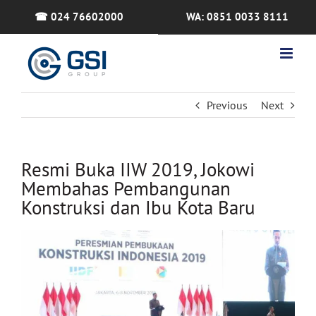
Skip
☎ 024 76602000
WA: 0851 0033 8111
to
content
Previous
Next
Resmi Buka IIW 2019, Jokowi
Membahas Pembangunan
Konstruksi dan Ibu Kota Baru