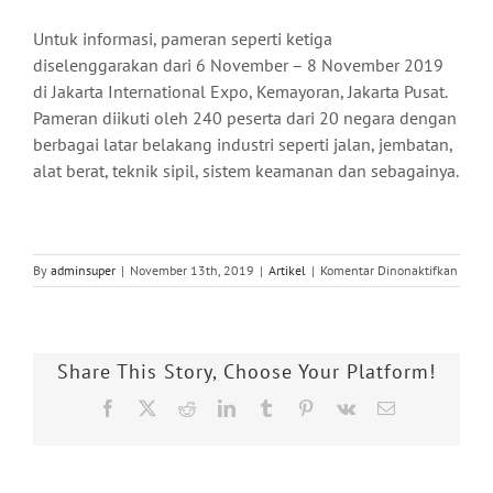
Untuk informasi, pameran seperti ketiga
diselenggarakan dari 6 November – 8 November 2019
di Jakarta International Expo, Kemayoran, Jakarta Pusat.
Pameran diikuti oleh 240 peserta dari 20 negara dengan
berbagai latar belakang industri seperti jalan, jembatan,
alat berat, teknik sipil, sistem keamanan dan sebagainya.
pada
By
adminsuper
|
November 13th, 2019
|
Artikel
|
Komentar Dinonaktifkan
Resmi
Buka
IIW
2019,
Share This Story, Choose Your Platform!
Jokowi
Memb
Facebook
X
Reddit
LinkedIn
Tumblr
Pinterest
Vk
Email
Pemb
Konstr
dan
Ibu
Kota