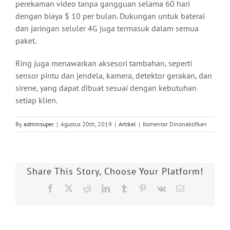
perekaman video tanpa gangguan selama 60 hari
dengan biaya $ 10 per bulan. Dukungan untuk baterai
dan jaringan seluler 4G juga termasuk dalam semua
paket.
Ring juga menawarkan aksesori tambahan, seperti
sensor pintu dan jendela, kamera, detektor gerakan, dan
sirene, yang dapat dibuat sesuai dengan kebutuhan
setiap klien.
pada
By
adminsuper
|
Agustus 20th, 2019
|
Artikel
|
Komentar Dinonaktifkan
Ring
Meluncu
Solusi
Sistem
Share This Story, Choose Your Platform!
Keaman
Mandiri
Facebook
X
Reddit
LinkedIn
Tumblr
Pinterest
Vk
Email
untuk
Bisnis
Kecil