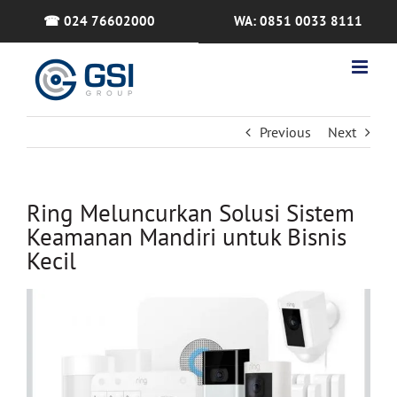
Skip
☎ 024 76602000
WA: 0851 0033 8111
to
content
Previous
Next
Ring Meluncurkan Solusi Sistem
Keamanan Mandiri untuk Bisnis
Kecil