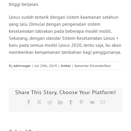
tinggi berjalan.
Lexus sudah tertarik dengan sistem keamanan setahun
yang lalu. Dimulai dengan pengenalan sistem
keselamatan tabrakan pada beberapa model mobil.
Sekarang, dengan standar Sistem Keselamatan Lexus +
baru pada semua model Lexus 2020, tentu saja, itu akan
memberikan kenyamanan tambahan bagi penggunanya.
pada
By
adminsuper
|
Juli 20th, 2019
|
Artikel
|
Komentar Dinonaktifkan
Safety
System+Menj
Standar
Keselamatan
Share This Story, Choose Your Platform!
Mobil
Lexus
Facebook
X
Reddit
LinkedIn
Tumblr
Pinterest
Vk
Email
2020