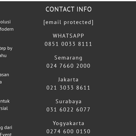
CONTACT INFO
olusi
[email protected]
 Modern
WHATSAPP
0851 0033 8111
tep by
ahu
Semarang
024 7660 2000
lasan
Jakarta
a
021 3033 8611
untuk
Surabaya
sial
031 6022 6077
Yogyakarta
g dari
0274 600 0150
 Event