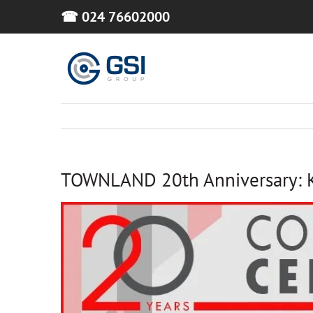
Skip
☎ 024 76602000
to
content
TOWNLAND 20th Anniversary: Ko