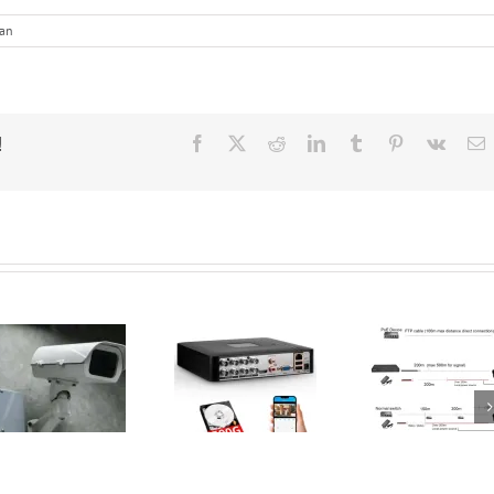
pada
kan
TOWNLAND
20th
Anniversary:
Kolaborasi
dan
!
Facebook
X
Reddit
LinkedIn
Tumblr
Pinterest
Vk
E
Selebrasi