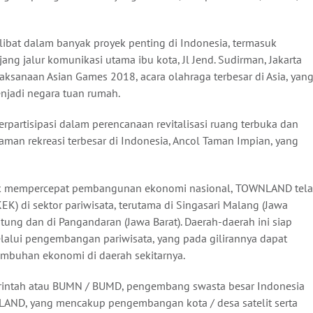
ibat dalam banyak proyek penting di Indonesia, termasuk
njang jalur komunikasi utama ibu kota, Jl Jend. Sudirman, Jakarta
elaksanaan Asian Games 2018, acara olahraga terbesar di Asia, yan
njadi negara tuan rumah.
partisipasi dalam perencanaan revitalisasi ruang terbuka dan
taman rekreasi terbesar di Indonesia, Ancol Taman Impian, yang
tuk mempercepat pembangunan ekonomi nasional, TOWNLAND tel
K) di sektor pariwisata, terutama di Singasari Malang (Jawa
tung dan di Pangandaran (Jawa Barat). Daerah-daerah ini siap
lui pengembangan pariwisata, yang pada gilirannya dapat
mbuhan ekonomi di daerah sekitarnya.
rintah atau BUMN / BUMD, pengembang swasta besar Indonesia
AND, yang mencakup pengembangan kota / desa satelit serta