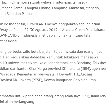
i. lazim di hampir seluruh wilayah Indonesia, termasuk
, Medan, Jambi, Pangkal Pinang, Lampung, Makassar, Manado,
buan Bajo dan Papua.
hun ke Indonesia, TOWNLAND menyelenggarakan sebuah acara
Perayaan” pada 29-30 Agustus 2019 di Arkadia Green Park, Jakarta
TOWNLAND di Indonesia, melibatkan pihak lain yang telah
t nasional.
ang berbeda, yaitu kota berjalan, tujuan wisata dan ruang hijau
ng. Hari kedua akan didedikasikan untuk lokakarya mahasiswa
ari 10 universitas terkemuka di Jabodetabek dan Bandung. Talksh
an dari kantor Bina Marga provinsi DKI Jakarta (DBM), agen rea
 Wiragada, Kementerian Pariwisata , HorwarthHTL, Asosiasi
Provinsi DKI Jakarta (PTSP), Dewan Bangunan Berkelanjutan
jembatan untuk perjalanan orang-orang Atma Jaya (JPO), Jalan Jen
 ini akan berlangsung