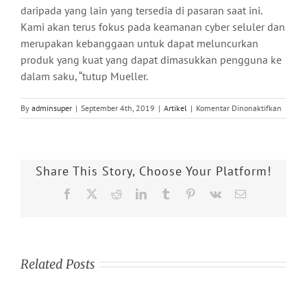
daripada yang lain yang tersedia di pasaran saat ini.
Kami akan terus fokus pada keamanan cyber seluler dan
merupakan kebanggaan untuk dapat meluncurkan
produk yang kuat yang dapat dimasukkan pengguna ke
dalam saku, “tutup Mueller.
pada
By
adminsuper
|
September 4th, 2019
|
Artikel
|
Komentar Dinonaktifkan
UTrust
2920
F
Card
Share This Story, Choose Your Platform!
Reader
Identifi
Facebook
X
Reddit
LinkedIn
Tumblr
Pinterest
Vk
Email
Dileng
dengan
Cyber
Securit
Related Posts