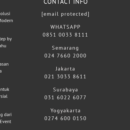
CONTACT INFO
olusi
[email protected]
 Modern
WHATSAPP
0851 0033 8111
tep by
ahu
Semarang
024 7660 2000
lasan
Jakarta
a
021 3033 8611
untuk
Surabaya
sial
031 6022 6077
Yogyakarta
g dari
0274 600 0150
 Event