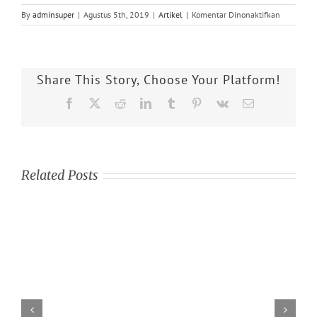
pada
By
adminsuper
|
Agustus 5th, 2019
|
Artikel
|
Komentar Dinonaktifkan
Wavestore
Versi
6.16
VMS
Share This Story, Choose Your Platform!
Mendukun
Kompresi
Facebook
X
Reddit
LinkedIn
Tumblr
Pinterest
Vk
Email
H.265
Related Posts