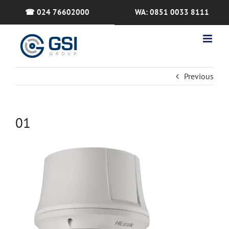
Skip
☎ 024 76602000
WA: 0851 0033 8111
to
content
Previous
01