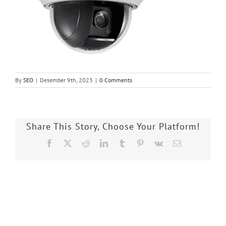
By
SEO
|
Desember 9th, 2023
|
0 Comments
Share This Story, Choose Your Platform!
Facebook
X
Reddit
LinkedIn
Tumblr
Pinterest
Vk
Email