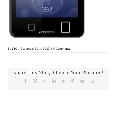
By
SEO
|
Desember 12th, 2023
|
0 Comments
Share This Story, Choose Your Platform!
Facebook
X
Reddit
LinkedIn
Tumblr
Pinterest
Vk
Email