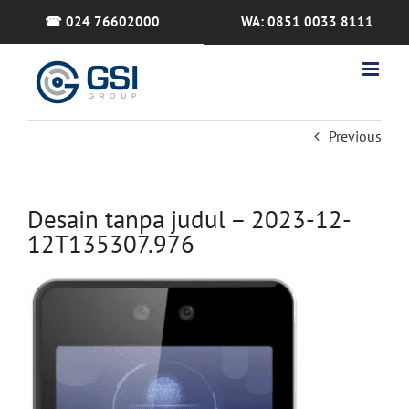
Skip
☎ 024 76602000
WA: 0851 0033 8111
to
content
Previous
Desain tanpa judul – 2023-12-
12T135307.976