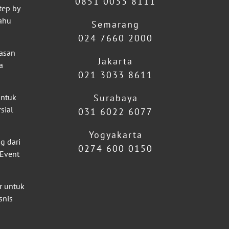
0851 0033 8111
tep by
ahu
Semarang
024 7660 2000
lasan
Jakarta
a
021 3033 8611
untuk
Surabaya
sial
031 6022 6077
Yogyakarta
g dari
0274 600 0150
 Event
r untuk
snis