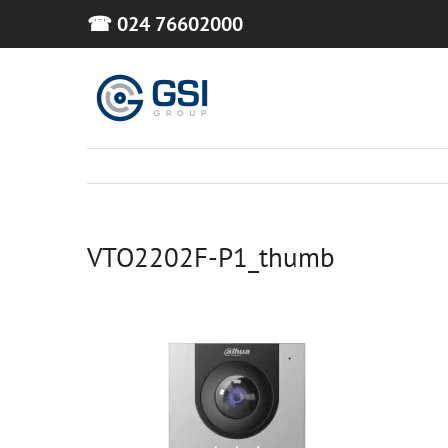
Skip
☎ 024 76602000
to
content
VTO2202F-P1_thumb