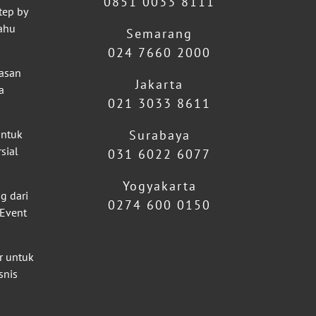
0851 0033 8111
tep by
ahu
Semarang
024 7660 2000
lasan
Jakarta
a
021 3033 8611
untuk
Surabaya
sial
031 6022 6077
Yogyakarta
g dari
0274 600 0150
 Event
r untuk
snis