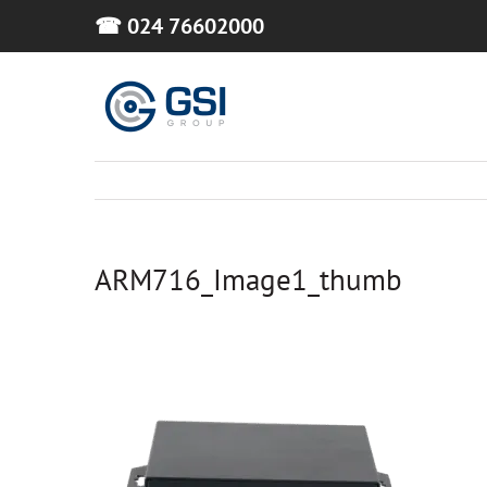
Skip
☎ 024 76602000
to
content
ARM716_Image1_thumb