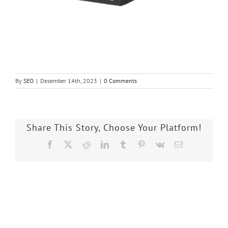
By
SEO
|
Desember 14th, 2023
|
0 Comments
Share This Story, Choose Your Platform!
Facebook
X
Reddit
LinkedIn
Tumblr
Pinterest
Vk
Email