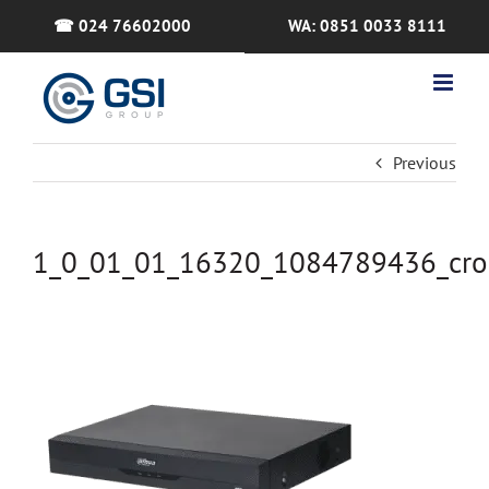
Skip
☎ 024 76602000
WA: 0851 0033 8111
to
content
Previous
1_0_01_01_16320_1084789436_cr