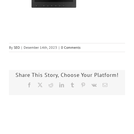
By
SEO
|
Desember 14th, 2023
|
0 Comments
Share This Story, Choose Your Platform!
Facebook
X
Reddit
LinkedIn
Tumblr
Pinterest
Vk
Email