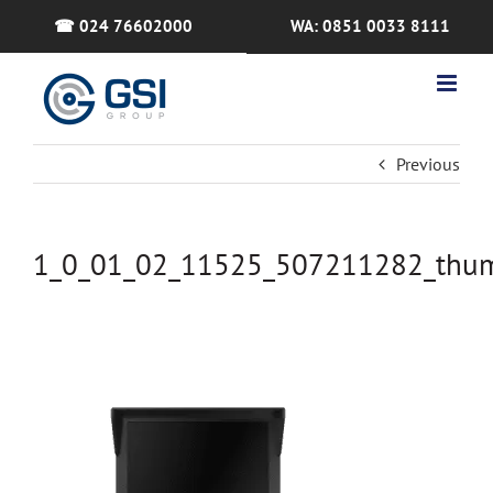
Skip
☎ 024 76602000
WA: 0851 0033 8111
to
content
Previous
1_0_01_02_11525_507211282_thu