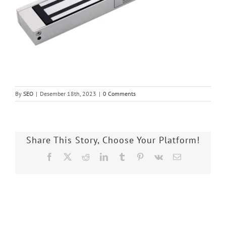
By
SEO
|
Desember 18th, 2023
|
0 Comments
Share This Story, Choose Your Platform!
Facebook
X
Reddit
LinkedIn
Tumblr
Pinterest
Vk
Email