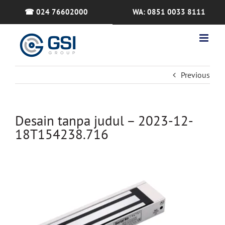
Skip
☎ 024 76602000
WA: 0851 0033 8111
to
content
Previous
Desain tanpa judul – 2023-12-
18T154238.716