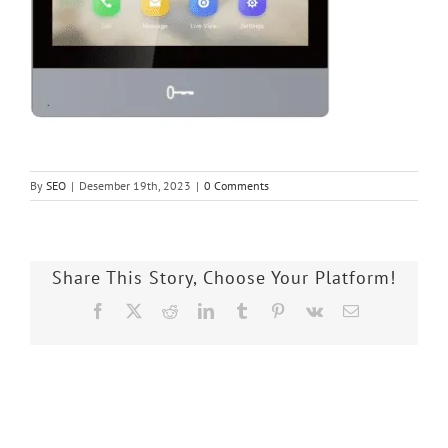
By
SEO
|
Desember 19th, 2023
|
0 Comments
Share This Story, Choose Your Platform!
Facebook
X
Reddit
LinkedIn
Tumblr
Pinterest
Vk
Email