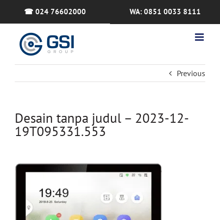
Skip
☎ 024 76602000
WA: 0851 0033 8111
to
content
Previous
Desain tanpa judul – 2023-12-
19T095331.553