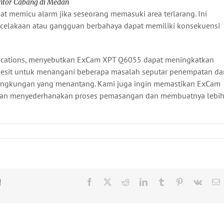
ntor Cabang di Medan
at memicu alarm jika seseorang memasuki area terlarang. Ini
ecelakaan atau gangguan berbahaya dapat memiliki konsekuensi
unications, menyebutkan ExCam XPT Q6055 dapat meningkatkan
esit untuk menangani beberapa masalah seputar penempatan da
 lingkungan yang menantang. Kami juga ingin memastikan ExCam
ngan menyederhanakan proses pemasangan dan membuatnya lebi
!
Facebook
X
Reddit
LinkedIn
Tumblr
Pinterest
Vk
E