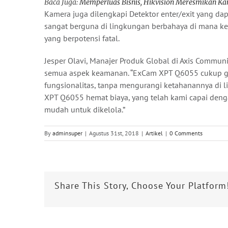
Baca Juga:
Memperluas Bisnis, Hikvision Meresmikan Ka
Kamera juga dilengkapi Detektor enter/exit yang dap
sangat berguna di lingkungan berbahaya di mana k
yang berpotensi fatal.
Jesper Olavi, Manajer Produk Global di Axis Comm
semua aspek keamanan. “ExCam XPT Q6055 cukup g
fungsionalitas, tanpa mengurangi ketahanannya di
XPT Q6055 hemat biaya, yang telah kami capai de
mudah untuk dikelola.”
By
adminsuper
|
Agustus 31st, 2018
|
Artikel
|
0 Comments
Share This Story, Choose Your Platform