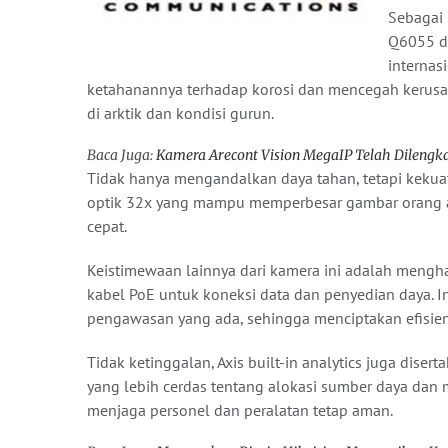
Sebagai 
Q6055 di
internas
ketahanannya terhadap korosi dan mencegah kerusak
di arktik dan kondisi gurun.
Baca Juga:
Kamera Arecont Vision MegaIP Telah Dilengk
Tidak hanya mengandalkan daya tahan, tetapi keku
optik 32x yang mampu memperbesar gambar orang at
cepat.
Keistimewaan lainnya dari kamera ini adalah mengha
kabel PoE untuk koneksi data dan penyedian daya. I
pengawasan yang ada, sehingga menciptakan efisien
Tidak ketinggalan, Axis built-in analytics juga d
yang lebih cerdas tentang alokasi sumber daya dan m
menjaga personel dan peralatan tetap aman.