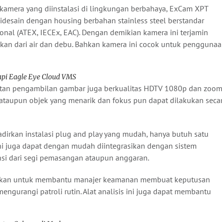
kamera yang diinstalasi di lingkungan berbahaya, ExCam XPT
desain dengan housing berbahan stainless steel berstandar
ional (ATEX, IECEx, EAC). Dengan demikian kamera ini terjamin
an dari air dan debu. Bahkan kamera ini cocok untuk pengguna
api Eagle Eye Cloud VMS
atan pengambilan gambar juga berkualitas HDTV 1080p dan zoo
aupun objek yang menarik dan fokus pun dapat dilakukan seca
dirkan instalasi plug and play yang mudah, hanya butuh satu
ni juga dapat dengan mudah diintegrasikan dengan sistem
si dari segi pemasangan ataupun anggaran.
isertakan untuk membantu manajer keamanan membuat keputusan
engurangi patroli rutin. Alat analisis ini juga dapat membantu