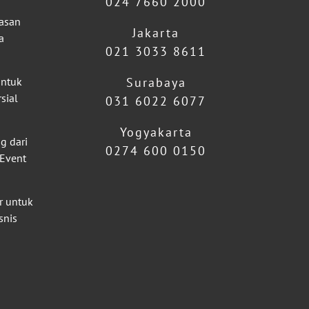
024 7660 2000
lasan
Jakarta
a
021 3033 8611
untuk
Surabaya
sial
031 6022 6077
Yogyakarta
g dari
0274 600 0150
 Event
r untuk
snis