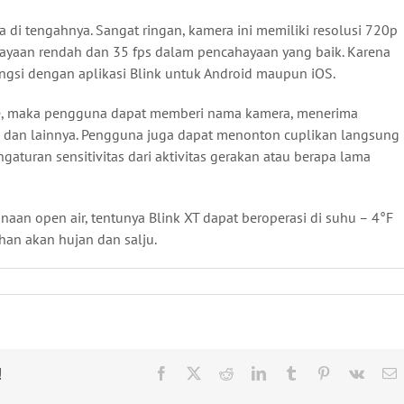
a di tengahnya. Sangat ringan, kamera ini memiliki resolusi 720p
yaan rendah dan 35 fps dalam pencahayaan yang baik. Karena
ungsi dengan aplikasi Blink untuk Android maupun iOS.
able, maka pengguna dapat memberi nama kamera, menerima
o dan lainnya. Pengguna juga dapat menonton cuplikan langsung
ngaturan sensitivitas dari aktivitas gerakan atau berapa lama
naan open air, tentunya Blink XT dapat beroperasi di suhu – 4°F
han akan hujan dan salju.
!
Facebook
X
Reddit
LinkedIn
Tumblr
Pinterest
Vk
E