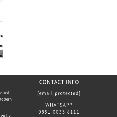
CONTACT INFO
olusi
[email protected]
 Modern
WHATSAPP
0851 0033 8111
tep by