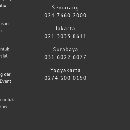
ahu
Semarang
024 7660 2000
lasan
Jakarta
a
021 3033 8611
untuk
Surabaya
sial
031 6022 6077
Yogyakarta
g dari
0274 600 0150
 Event
r untuk
snis