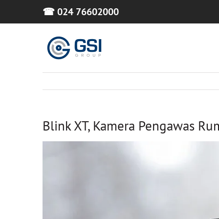
Skip
☎ 024 76602000
to
content
Blink XT, Kamera Pengawas Ru