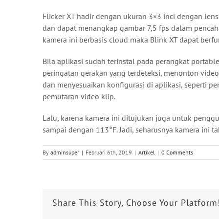
Flicker XT hadir dengan ukuran 3×3 inci dengan lens
dan dapat menangkap gambar 7,5 fps dalam pencaha
kamera ini berbasis cloud maka Blink XT dapat berf
Bila aplikasi sudah terinstal pada perangkat port
peringatan gerakan yang terdeteksi, menonton vide
dan menyesuaikan konfigurasi di aplikasi, seperti pe
pemutaran video klip.
Lalu, karena kamera ini ditujukan juga untuk penggu
sampai dengan 113°F. Jadi, seharusnya kamera ini ta
By
adminsuper
|
Februari 6th, 2019
|
Artikel
|
0 Comments
Share This Story, Choose Your Platform