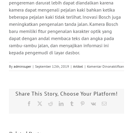
pengereman darurat lebih dapat diandalkan karena
kamera dapat mengenali pejalan kaki bahkan ketika
beberapa pejalan kaki tidak terlihat. Inovasi Bosch juga
meningkatkan pengenalan tanda jalan. Kamera Bosch
baru memiliki fitur pengenalan karakter optik yang
dapat dengan andal membaca teks dan angka pada
rambu-rambu jalan, dan menyajikan informasi ini
kepada pengemudi di layar dasbor.
pada
By
adminsuper
|
September 12th, 2019
|
Artikel
|
Komentar Dinonaktifkan
Bosch
Memp
Kame
AI
Share This Story, Choose Your Platform!
untuk
Mobil
Facebook
X
Reddit
LinkedIn
Tumblr
Pinterest
Vk
Email
Oton