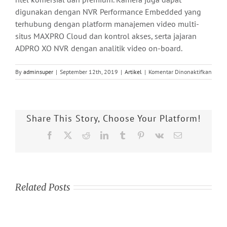
digunakan dengan NVR Performance Embedded yang
terhubung dengan platform manajemen video multi-
situs MAXPRO Cloud dan kontrol akses, serta jajaran
ADPRO XO NVR dengan analitik video on-board.
pada
By
adminsuper
|
September 12th, 2019
|
Artikel
|
Komentar Dinonaktifkan
Hone
Melun
30
Kame
Share This Story, Choose Your Platform!
IP
Seri
Facebook
X
Reddit
LinkedIn
Tumblr
Pinterest
Vk
Email
deng
Perli
Data
dan
Video
Related Posts