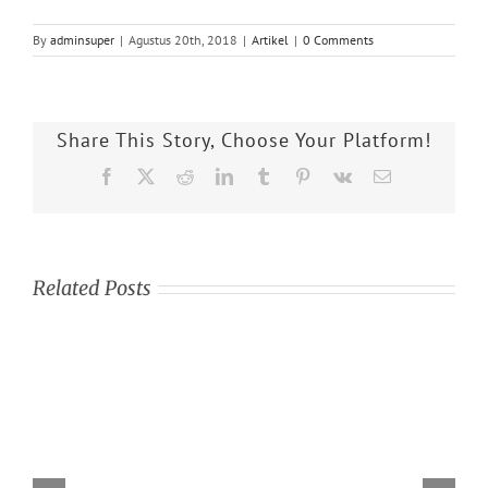
By
adminsuper
|
Agustus 20th, 2018
|
Artikel
|
0 Comments
Share This Story, Choose Your Platform!
Facebook
X
Reddit
LinkedIn
Tumblr
Pinterest
Vk
Email
Related Posts