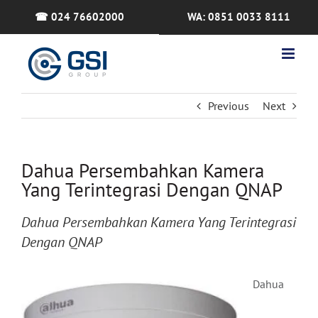
Skip
☎ 024 76602000
WA: 0851 0033 8111
to
content
Previous
Next
Dahua Persembahkan Kamera
Yang Terintegrasi Dengan QNAP
Dahua Persembahkan Kamera Yang Terintegrasi
Dengan QNAP
Dahua