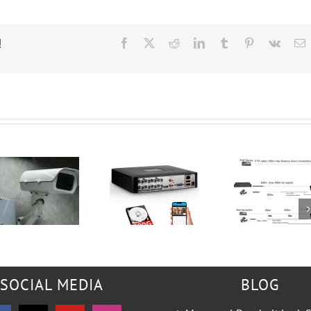
!
Facebook
X
Reddit
LinkedIn
Tumblr
Pinterest
Vk
E
SOCIAL MEDIA
BLOG