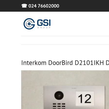
Skip
☎ 024 76602000
to
content
Interkom DoorBird D2101IKH Di