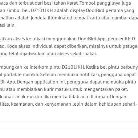
aca dan terbuat dari besi tahan karat. Tombol panggilnya juga
iran simbol bel. D2101IKH adalah display DoorBird pertama yang
rmation adalah jendela illuminated tempat kartu atau gambar dap
i lain.
tkan akses ke lokasi menggunakan DoorBird App, peruser RFID
 Kode akses individual dapat diberikan, misalnya untuk petuga
ng telat dijadwalkan atau akses sekali-pakai.
ambungkan ke interkom pintu D2101IKH. Ketika bel pintu berbunyi
at portable mereka. Setelah membuka notifikasi, pengguna dapat
ir App. Dengan application ini, pengguna dapat membuka pintu
mu atau membiarkan kurir masuk untuk mengantarkan paket.
 anak-anak mereka jika mereka tidak ada di rumah. Dengan
itas, keamanan, dan kenyamanan lebih dalam kehidupan sehari-