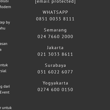
olusi
[email protected]
 Modern
WHATSAPP
0851 0033 8111
tep by
ahu
Semarang
024 7660 2000
lasan
Jakarta
a
021 3033 8611
untuk
Surabaya
sial
031 6022 6077
Yogyakarta
g dari
0274 600 0150
 Event
r untuk