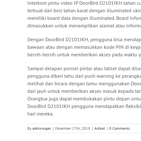
Interkom pintu video IP DoorBird D2101IKH tahan cu
terbuat dari besi tahan karat dengan illuminated uk
memiliki board data dengan illuminated. Board info
dimasukkan untuk menampilkan alamat atau informas
Dengan DoorBird D2101IKH, pengguna bisa mendapa
bawaan atau dengan memasukkan kode PIN di keypad.
bersih-bersih untuk memberikan akses pada waktu ya
Sampai delapan ponsel pintar atau tablet dapat dis
pengguna diberi tahu dari push warning ke perangk
melihat dan bicara dengan tamu menggunakan DoorB
dari jauh untuk memberikan akses masuk kepada ta
Orangtua juga dapat membukakan pintu depan untuk
DoorBird D2101IKH pengguna mendapatkan fleksibil
hari mereka.
By
adminsuper
|
Desember 27th, 2018
|
Artikel
|
0 Comments