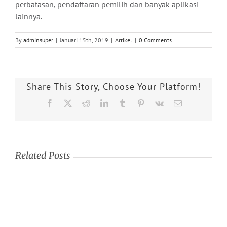
perbatasan, pendaftaran pemilih dan banyak aplikasi
lainnya.
By
adminsuper
|
Januari 15th, 2019
|
Artikel
|
0 Comments
Share This Story, Choose Your Platform!
Facebook
X
Reddit
LinkedIn
Tumblr
Pinterest
Vk
Email
Related Posts