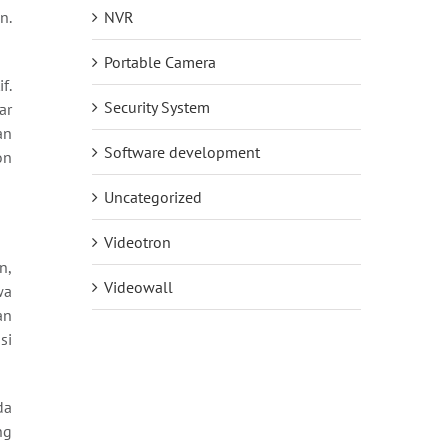
NVR
n.
Portable Camera
f.
Security System
ar
an
Software development
on
Uncategorized
Videotron
n,
Videowall
wa
an
si
da
ng