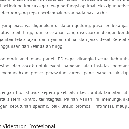
pi pelindung khusus agar tetap berfungsi optimal. Meskipun terke
 videotron yang tepat berdampak besar pada hasil akhir.
or yang biasanya digunakan di dalam gedung, pusat perbelanjaa
solusi lebih tinggi dan kecerahan yang disesuaikan dengan kondi
mbar tetap tajam dan nyaman dilihat dari jarak dekat. Kelebih
enggunaan dan keandalan tinggi.
tron modular, di mana panel LED dapat dirangkai sesuai kebutuh
ksibel dan cocok untuk event, pameran, atau instalasi perman
ar memudahkan proses perawatan karena panel yang rusak dap
gan fitur khusus seperti pixel pitch kecil untuk tampilan ult
rta sistem kontrol terintegrasi. Pilihan varian ini memungkink
gan kebutuhan spesifik, baik untuk promosi, informasi, maup
Videotron Profesional