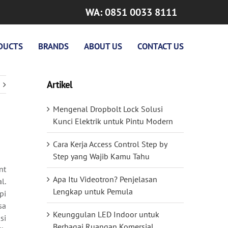
WA: 0851 0033 8111
DUCTS
BRANDS
ABOUT US
CONTACT US
Artikel
Mengenal Dropbolt Lock Solusi
Kunci Elektrik untuk Pintu Modern
Cara Kerja Access Control Step by
Step yang Wajib Kamu Tahu
nt
Apa Itu Videotron? Penjelasan
l.
Lengkap untuk Pemula
pi
sa
Keunggulan LED Indoor untuk
si
Berbagai Ruangan Komersial