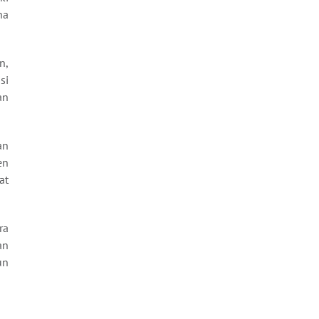
na
n,
si
an
an
en
at
ra
an
un