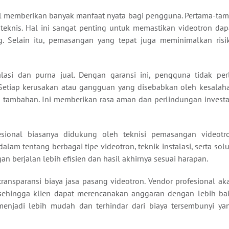
l memberikan banyak manfaat nyata bagi pengguna. Pertama-tam
r teknis. Hal ini sangat penting untuk memastikan videotron dap
. Selain itu, pemasangan yang tepat juga meminimalkan risi
lasi dan purna jual. Dengan garansi ini, pengguna tidak per
. Setiap kerusakan atau gangguan yang disebabkan oleh kesalah
aya tambahan. Ini memberikan rasa aman dan perlindungan investa
esional biasanya didukung oleh teknisi pemasangan videotr
m tentang berbagai tipe videotron, teknik instalasi, serta solu
 berjalan lebih efisien dan hasil akhirnya sesuai harapan.
transparansi biaya jasa pasang videotron. Vendor profesional ak
 sehingga klien dapat merencanakan anggaran dengan lebih bai
enjadi lebih mudah dan terhindar dari biaya tersembunyi ya