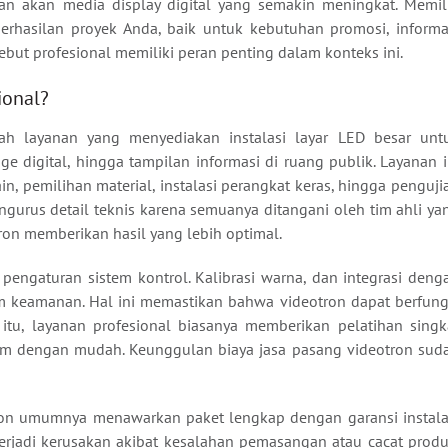
han akan media display digital yang semakin meningkat. Memil
erhasilan proyek Anda, baik untuk kebutuhan promosi, informa
but profesional memiliki peran penting dalam konteks ini.
ional?
ah layanan yang menyediakan instalasi layar LED besar unt
ge digital, hingga tampilan informasi di ruang publik. Layanan i
n, pemilihan material, instalasi perangkat keras, hingga penguji
ngurus detail teknis karena semuanya ditangani oleh tim ahli ya
ron memberikan hasil yang lebih optimal.
i pengaturan sistem kontrol. Kalibrasi warna, dan integrasi deng
tem keamanan. Hal ini memastikan bahwa videotron dapat berfung
itu, layanan profesional biasanya memberikan pelatihan singk
m dengan mudah. Keunggulan biaya jasa pasang videotron sud
ron umumnya menawarkan paket lengkap dengan garansi instala
 terjadi kerusakan akibat kesalahan pemasangan atau cacat produ