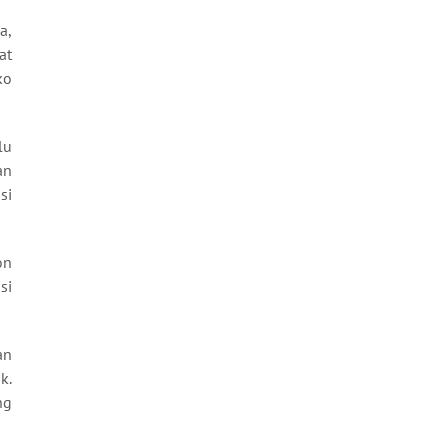
a,
at
ko
lu
an
si
on
si
an
k.
ng