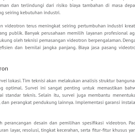
an dan terlindungi dari risiko biaya tambahan di masa depa
g seiring kebutuhan industri.
 videotron terus meningkat seiring pertumbuhan industri kreati
uang publik. Banyak perusahaan memilih layanan profesional ag
idukung oleh teknisi pemasangan videotron berpengalaman. Deng
efisien dan bernilai jangka panjang. Biaya jasa pasang videotr
tron
urvei lokasi. Tim teknisi akan melakukan analisis struktur banguna
ng optimal. Survei ini sangat penting untuk memastikan bah
 standar teknis. Selain itu, survei juga membantu menentuk
, dan perangkat pendukung lainnya. Implementasi garansi instala
ah perancangan desain dan pemilihan spesifikasi videotron. Pa
an layar, resolusi, tingkat kecerahan, serta fitur-fitur khusus ya