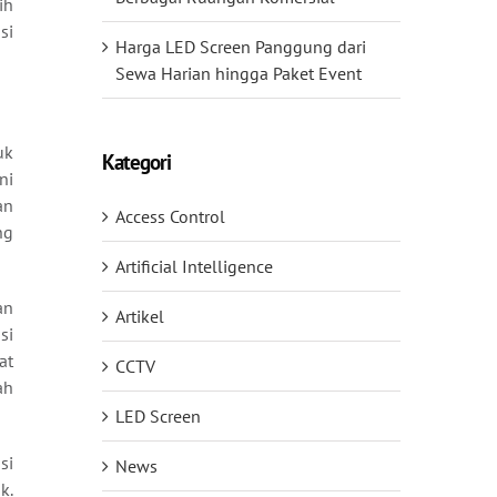
ih
si
Harga LED Screen Panggung dari
Sewa Harian hingga Paket Event
uk
Kategori
ni
an
Access Control
ng
Artificial Intelligence
an
Artikel
si
at
CCTV
ah
LED Screen
si
News
k.