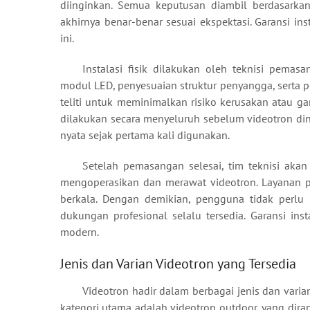
diinginkan. Semua keputusan diambil berdasarkan
akhirnya benar-benar sesuai ekspektasi. Garansi ins
ini.
Instalasi fisik dilakukan oleh teknisi pema
modul LED, penyesuaian struktur penyangga, serta 
teliti untuk meminimalkan risiko kerusakan atau ga
dilakukan secara menyeluruh sebelum videotron diny
nyata sejak pertama kali digunakan.
Setelah pemasangan selesai, tim teknisi ak
mengoperasikan dan merawat videotron. Layanan p
berkala. Dengan demikian, pengguna tidak perlu 
dukungan profesional selalu tersedia. Garansi in
modern.
Jenis dan Varian Videotron yang Tersedia
Videotron hadir dalam berbagai jenis dan vari
kategori utama adalah videotron outdoor, yang dira