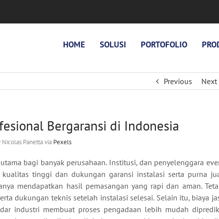
HOME
SOLUSI
PORTOFOLIO
PRO
Previous
Next
esional Bergaransi di Indonesia
 Nicolas Panetta via
Pexels
 utama bagi banyak perusahaan. Institusi, dan penyelenggara eve
alitas tinggi dan dukungan garansi instalasi serta purna jua
hanya mendapatkan hasil pemasangan yang rapi dan aman. Teta
ta dukungan teknis setelah instalasi selesai. Selain itu, biaya ja
ndar industri membuat proses pengadaan lebih mudah dipredik