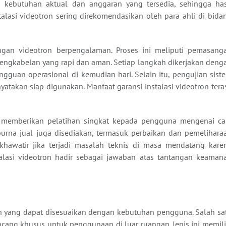
 kebutuhan aktual dan anggaran yang tersedia, sehingga has
talasi videotron sering direkomendasikan oleh para ahli di bida
sangan videotron berpengalaman. Proses ini meliputi pemasang
pengkabelan yang rapi dan aman. Setiap langkah dikerjakan deng
ngguan operasional di kemudian hari. Selain itu, pengujian sist
atakan siap digunakan. Manfaat garansi instalasi videotron tera
an memberikan pelatihan singkat kepada pengguna mengenai ca
urna jual juga disediakan, termasuk perbaikan dan pemelihara
khawatir jika terjadi masalah teknis di masa mendatang kare
stalasi videotron hadir sebagai jawaban atas tantangan keaman
an yang dapat disesuaikan dengan kebutuhan pengguna. Salah sa
ncang khusus untuk penggunaan di luar ruangan. Jenis ini memili