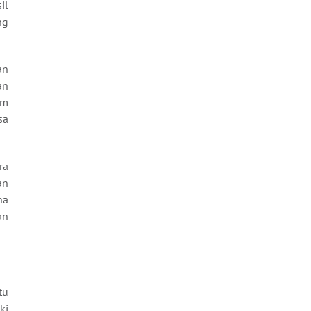
il
ng
an
an
em
sa
ra
an
na
an
tu
ki