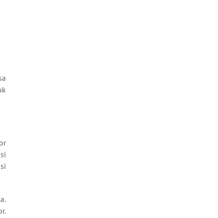
sa
uk
or
si
si
a.
r.