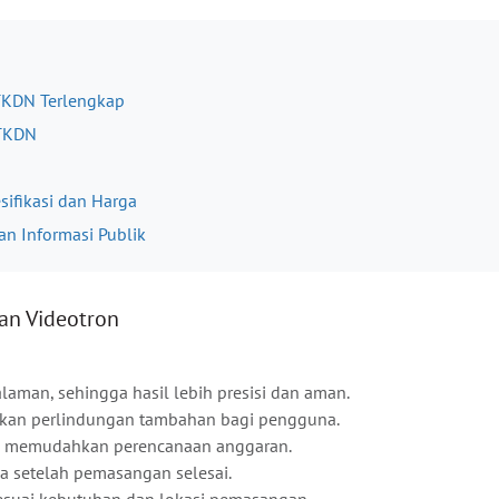
 TKDN Terlengkap
 TKDN
sifikasi dan Harga
an Informasi Publik
an Videotron
alaman, sehingga hasil lebih presisi dan aman.
rikan perlindungan tambahan bagi pengguna.
ron memudahkan perencanaan anggaran.
a setelah pemasangan selesai.
sesuai kebutuhan dan lokasi pemasangan.