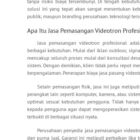
tanpa risiko biaya tersembunyi. Di tengah kebutu
solusi ini yang tepat akan sangat menentukan keb
publik, maupun branding perusahaan. teknologi terse
Apa Itu Jasa Pemasangan Videotron Profes
Jasa pemasangan videotron profesional adal
berbagai kebutuhan. Mulai dari iklan outdoor, signa
mencakup seluruh proses mulai dari konsultasi desai
sistem. Dengan demikian, klien tidak perlu repot me
berpengalaman. Penerapan biaya jasa pasang videot
Selain pemasangan fisik, jasa ini juga meliput
perangkat lain seperti komputer, kamera, atau sis
optimal sesuai kebutuhan pengguna. Tidak hanya 
kepada pengguna agar dapat mengoperasikan siste
terbukti di berbagai situasi nyata.
Perusahaan penyedia jasa pemasangan videot
dan purna jual. Garansi ini meliputi perbaikan jika