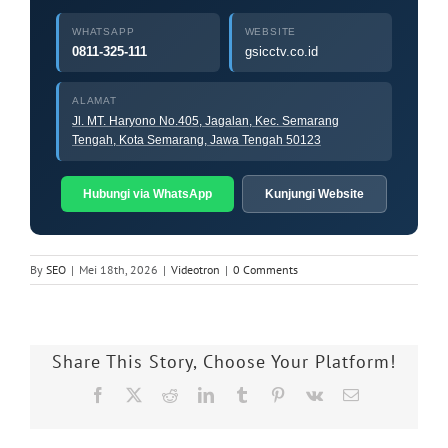
WHATSAPP
WEBSITE
0811-325-111
gsicctv.co.id
ALAMAT
Jl. MT. Haryono No.405, Jagalan, Kec. Semarang
Tengah, Kota Semarang, Jawa Tengah 50123
Hubungi via WhatsApp
Kunjungi Website
By
SEO
|
Mei 18th, 2026
|
Videotron
|
0 Comments
Share This Story, Choose Your Platform!
Facebook
X
Reddit
LinkedIn
Tumblr
Pinterest
Vk
Email