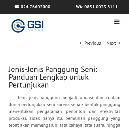
Skip
☎ 024 76602000
WA: 0851 0033 8111
to
content
Previous
Next
Jenis-Jenis Panggung Seni:
Panduan Lengkap untuk
Pertunjukan
Jenis-jenis panggung menjadi fondasi utama dalam
dunia pertunjukan seni karena setiap bentuk panggung
menentukan pengalaman penonton dan efektivitas
produksi. Tidak hanya itu, pemilihan panggung yang
tepat akan memengaruhi tata cahaya, tata suara, hingga