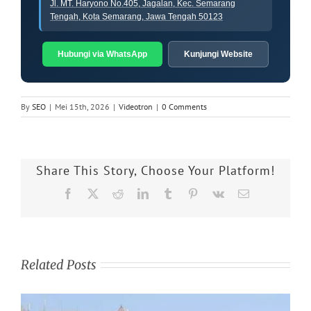
Jl. MT. Haryono No.405, Jagalan, Kec. Semarang
Tengah, Kota Semarang, Jawa Tengah 50123
Hubungi via WhatsApp
Kunjungi Website
By
SEO
|
Mei 15th, 2026
|
Videotron
|
0 Comments
Share This Story, Choose Your Platform!
Facebook
X
Reddit
LinkedIn
Tumblr
Pinterest
Vk
Email
Related Posts