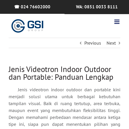
Skip
☎ 024 76602000
WA: 0851 0033 8111
to
content
Previous
Next
Jenis Videotron Indoor Outdoor
dan Portable: Panduan Lengkap
Jenis videotron indoor outdoor dan portable kini
menjadi solusi utama untuk berbagai kebutuhan
tampilan visual. Baik di ruang tertutup, area terbuka,
maupun event yang membutuhkan fleksibilitas tinggi.
Dengan memahami perbedaan mendasar antara ketiga
tipe ini, siapa pun dapat menentukan pilihan yang