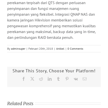
perekaman terpisah dari QTS dengan perluasan
penyimpanan dan fungsi manajemen ruang
penyimpanan yang fleksibel. Integrasi QNAP NAS dan
kamera jaringan Hikvision memberikan solusi
pengawasan komprehensif yang memastikan kualitas
perekaman yang maksimal, backup data yang in-time,
dan perlindungan RAID berskala penuh.
By
adminsuper
|
Februari 20th, 2018
|
Artikel
|
0 Comments
Share This Story, Choose Your Platform!
Facebook
X
Reddit
LinkedIn
Tumblr
Pinterest
Vk
Email
Related Posts