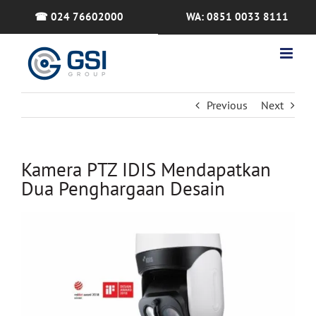
Skip
☎ 024 76602000
WA: 0851 0033 8111
to
content
Previous
Next
Kamera PTZ IDIS Mendapatkan
Dua Penghargaan Desain