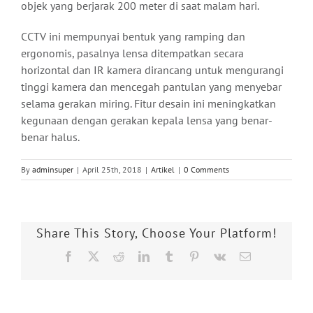
objek yang berjarak 200 meter di saat malam hari.
CCTV ini mempunyai bentuk yang ramping dan
ergonomis, pasalnya lensa ditempatkan secara
horizontal dan IR kamera dirancang untuk mengurangi
tinggi kamera dan mencegah pantulan yang menyebar
selama gerakan miring. Fitur desain ini meningkatkan
kegunaan dengan gerakan kepala lensa yang benar-
benar halus.
By
adminsuper
|
April 25th, 2018
|
Artikel
|
0 Comments
Share This Story, Choose Your Platform!
Facebook
X
Reddit
LinkedIn
Tumblr
Pinterest
Vk
Email