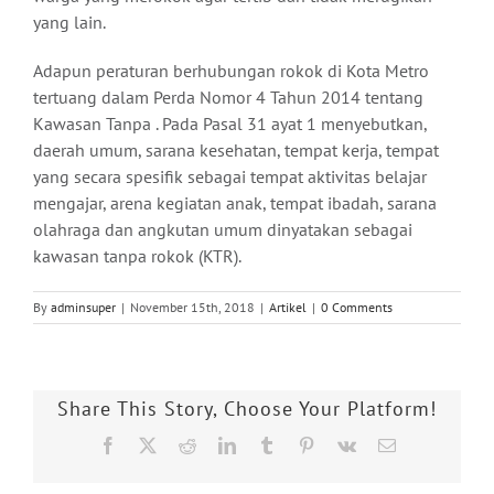
yang lain.
Adapun peraturan berhubungan rokok di Kota Metro
tertuang dalam Perda Nomor 4 Tahun 2014 tentang
Kawasan Tanpa . Pada Pasal 31 ayat 1 menyebutkan,
daerah umum, sarana kesehatan, tempat kerja, tempat
yang secara spesifik sebagai tempat aktivitas belajar
mengajar, arena kegiatan anak, tempat ibadah, sarana
olahraga dan angkutan umum dinyatakan sebagai
kawasan tanpa rokok (KTR).
By
adminsuper
|
November 15th, 2018
|
Artikel
|
0 Comments
Share This Story, Choose Your Platform!
Facebook
X
Reddit
LinkedIn
Tumblr
Pinterest
Vk
Email