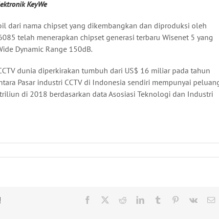
ektronik KeyWe
bil dari nama chipset yang dikembangkan dan diproduksi oleh
085 telah menerapkan chipset generasi terbaru Wisenet 5 yang
 Wide Dynamic Range 150dB.
CCTV dunia diperkirakan tumbuh dari US$ 16 miliar pada tahun
tara Pasar industri CCTV di Indonesia sendiri mempunyai peluan
riliun di 2018 berdasarkan data Asosiasi Teknologi dan Industri
!
Facebook
X
Reddit
LinkedIn
Tumblr
Pinterest
Vk
E