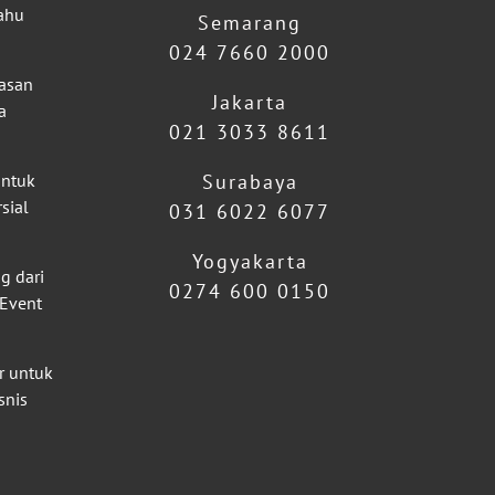
ahu
Semarang
024 7660 2000
lasan
Jakarta
a
021 3033 8611
untuk
Surabaya
sial
031 6022 6077
Yogyakarta
g dari
0274 600 0150
 Event
r untuk
snis