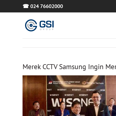
Skip
☎ 024 76602000
to
content
Merek CCTV Samsung Ingin Me