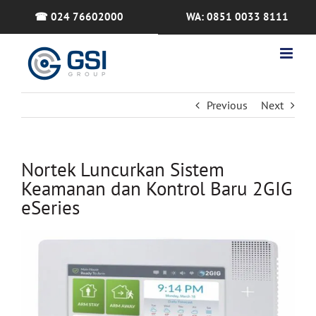
Skip
☎ 024 76602000
WA: 0851 0033 8111
to
content
Previous
Next
Nortek Luncurkan Sistem
Keamanan dan Kontrol Baru 2GIG
eSeries