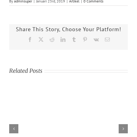
By
adminsuper
|
Januari 23rd, 2019
|
Artikel
|
0 Comments
Share This Story, Choose Your Platform!
Facebook
X
Reddit
LinkedIn
Tumblr
Pinterest
Vk
Email
Related Posts