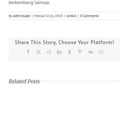
berkembang lainnya.
By
adminsuper
|
Februari 21st, 2018
|
Artikel
|
0 Comments
Share This Story, Choose Your Platform!
Facebook
X
Reddit
LinkedIn
Tumblr
Pinterest
Vk
Email
Related Posts