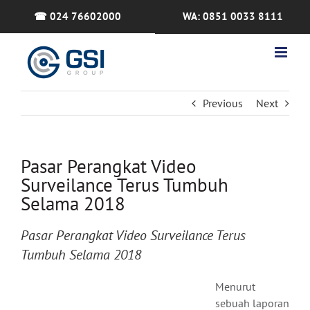
Skip
☎ 024 76602000
WA: 0851 0033 8111
to
content
Previous
Next
Pasar Perangkat Video
Surveilance Terus Tumbuh
Selama 2018
Pasar Perangkat Video Surveilance Terus
Tumbuh Selama 2018
Menurut
sebuah laporan