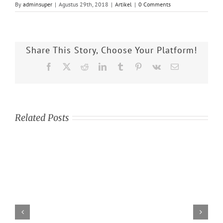
By
adminsuper
|
Agustus 29th, 2018
|
Artikel
|
0 Comments
Share This Story, Choose Your Platform!
Facebook
X
Reddit
LinkedIn
Tumblr
Pinterest
Vk
Email
Related Posts