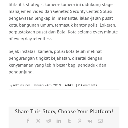
titik-titik strategis, kamera-kamera ini didukung stage
manajemen video dari Genetec Security Center. Solusi
pengawasan lengkap ini memantau jalan-jalan pusat
kota, bangunan umum, termasuk kantor polisi Lokeren,
perpustakaan pusat dan Balai Kota selama every minute
of every day relentless.
Sejak instalasi kamera, polisi kota telah melihat
pengurangan tingkat kejahatan, disertai dengan
kenyamanan yang lebih besar bagi penduduk dan
pengunjung.
By
adminsuper
|
Januari 24th, 2019
|
Artikel
|
0 Comments
Share This Story, Choose Your Platform!
Facebook
X
Reddit
LinkedIn
Tumblr
Pinterest
Vk
Email