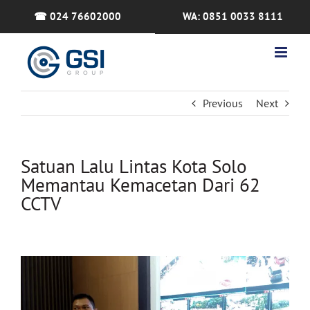
Skip
☎ 024 76602000
WA: 0851 0033 8111
to
content
Previous
Next
Satuan Lalu Lintas Kota Solo
Memantau Kemacetan Dari 62
CCTV