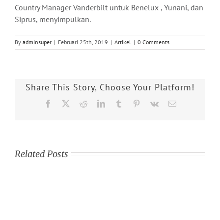
Country Manager Vanderbilt untuk Benelux , Yunani, dan
Siprus, menyimpulkan.
By
adminsuper
|
Februari 25th, 2019
|
Artikel
|
0 Comments
Share This Story, Choose Your Platform!
Facebook
X
Reddit
LinkedIn
Tumblr
Pinterest
Vk
Email
Related Posts