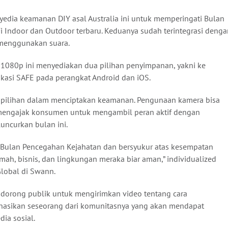
yedia keamanan DIY asal Australia ini untuk memperingati Bulan
 Indoor dan Outdoor terbaru. Keduanya sudah terintegrasi denga
menggunakan suara.
1080p ini menyediakan dua pilihan penyimpanan, yakni ke
likasi SAFE pada perangkat Android dan iOS.
i pilihan dalam menciptakan keamanan. Pengunaan kamera bisa
 mengajak konsumen untuk mengambil peran aktif dengan
ncurkan bulan ini.
Bulan Pencegahan Kejahatan dan bersyukur atas kesempatan
ah, bisnis, dan lingkungan meraka biar aman,” individualized
Global di Swann.
orong publik untuk mengirimkan video tentang cara
asikan seseorang dari komunitasnya yang akan mendapat
ia sosial.