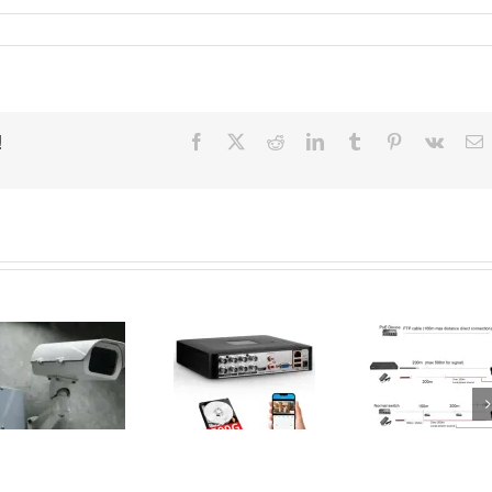
!
Facebook
X
Reddit
LinkedIn
Tumblr
Pinterest
Vk
E