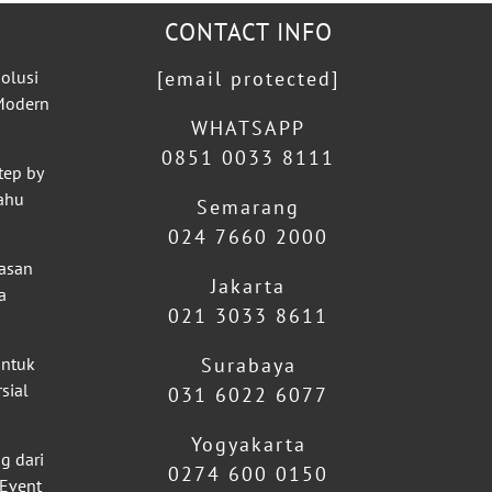
CONTACT INFO
olusi
[email protected]
 Modern
WHATSAPP
0851 0033 8111
tep by
ahu
Semarang
024 7660 2000
lasan
Jakarta
a
021 3033 8611
untuk
Surabaya
sial
031 6022 6077
Yogyakarta
g dari
0274 600 0150
 Event