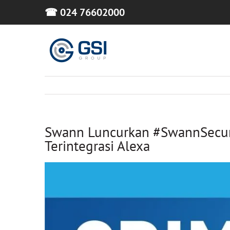
Skip
☎ 024 76602000
to
content
Swann Luncurkan #SwannSecur
Terintegrasi Alexa