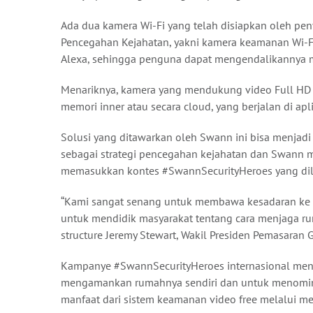
Ada dua kamera Wi-Fi yang telah disiapkan oleh pen
Pencegahan Kejahatan, yakni kamera keamanan Wi-Fi
Alexa, sehingga penguna dapat mengendalikannya 
Menariknya, kamera yang mendukung video Full HD 
memori inner atau secara cloud, yang berjalan di ap
Solusi yang ditawarkan oleh Swann ini bisa menjad
sebagai strategi pencegahan kejahatan dan Swann
memasukkan kontes #SwannSecurityHeroes yang dilu
“Kami sangat senang untuk membawa kesadaran ke 
untuk mendidik masyarakat tentang cara menjaga rum
structure Jeremy Stewart, Wakil Presiden Pemasaran 
Kampanye #SwannSecurityHeroes internasional mend
mengamankan rumahnya sendiri dan untuk menomin
manfaat dari sistem keamanan video free melalui med