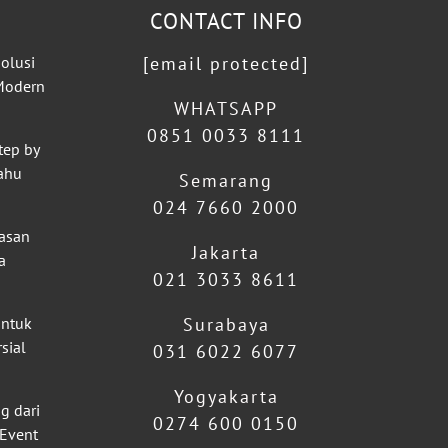
CONTACT INFO
olusi
[email protected]
 Modern
WHATSAPP
0851 0033 8111
tep by
ahu
Semarang
024 7660 2000
lasan
Jakarta
a
021 3033 8611
untuk
Surabaya
sial
031 6022 6077
Yogyakarta
g dari
0274 600 0150
 Event