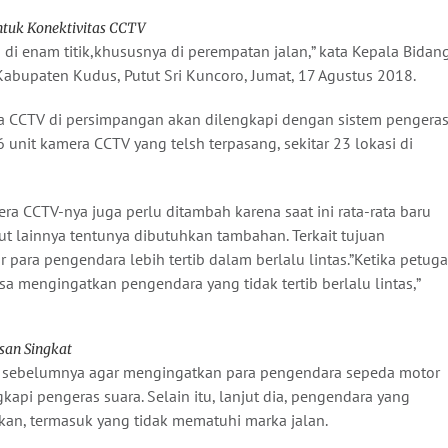
ntuk Konektivitas CCTV
 di enam titik,khususnya di perempatan jalan,” kata Kepala Bidan
abupaten Kudus, Putut Sri Kuncoro, Jumat, 17 Agustus 2018.
 CCTV di persimpangan akan dilengkapi dengan sistem pengera
6 unit kamera CCTV yang telsh terpasang, sekitar 23 lokasi di
a CCTV-nya juga perlu ditambah karena saat ini rata-rata baru
ut lainnya tentunya dibutuhkan tambahan. Terkait tujuan
 para pengendara lebih tertib dalam berlalu lintas.”Ketika petug
a mengingatkan pengendara yang tidak tertib berlalu lintas,”
san Singkat
an sebelumnya agar mengingatkan para pengendara sepeda motor
kapi pengeras suara. Selain itu, lanjut dia, pengendara yang
tkan, termasuk yang tidak mematuhi marka jalan.