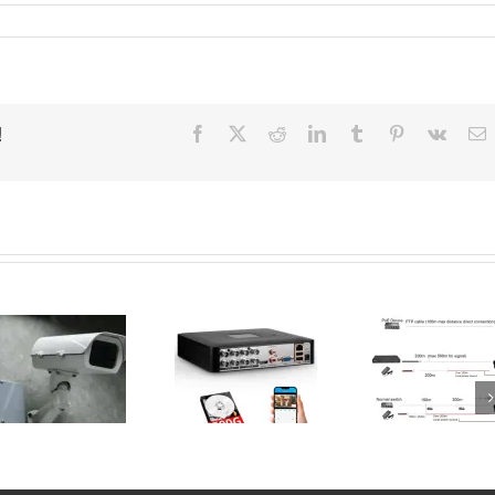
!
Facebook
X
Reddit
LinkedIn
Tumblr
Pinterest
Vk
E