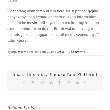
belajar.
“Seseorang akan tetap butuh berdiskusi perihal gejala
penyakitnya dan kemudian memasukkan information
tersebut ke mesin. Jadi saya melihat teknologi ini tetap
akan membutuhkan dokter. Butuh waktu lama agar
teknologi bsia menggantikan ahli medis sepenuhnya,”
tutur Russel.
By
adminsuper
|
Februari 18th, 2019
|
Artikel
|
0 Comments
Share This Story, Choose Your Platform!
Facebook
X
Reddit
LinkedIn
Tumblr
Pinterest
Vk
Email
Related Posts